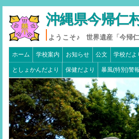
沖縄県今帰仁村
ようこそ♪ 世界遺産「今帰
Main menu
SKIP TO CONTENT
ホーム
学校案内
お知らせ
公文
学校だよ
としょかんだより
保健だより
暴風(特別)警