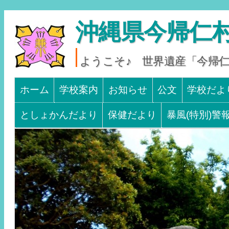
沖縄県今帰仁村
ようこそ♪ 世界遺産「今帰
Main menu
SKIP TO CONTENT
ホーム
学校案内
お知らせ
公文
学校だよ
としょかんだより
保健だより
暴風(特別)警