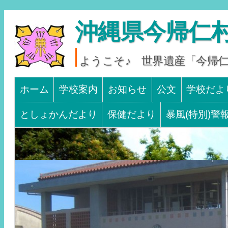
沖縄県今帰仁村
ようこそ♪ 世界遺産「今帰
Main menu
SKIP TO CONTENT
ホーム
学校案内
お知らせ
公文
学校だよ
としょかんだより
保健だより
暴風(特別)警