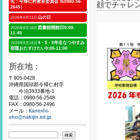
先：今帰仁村教育委員会 ℡0980-56-
顔でチャレン
2645）
山の日
2026年8月11日
図書館開館日9:00-
2026年8月18日
11:45
4・5・6年生なつやすみ
2026年8月18日
宿題おたすけたい9:00-11:00
所在地：
〒905-0428
沖縄県国頭郡今帰仁村字
今泊3933番地-1
電話：0980-56-2548
FAX：0980-56-2496
メール：
kaneshi-
sho@nakijin.ed.jp