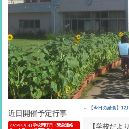
←
【今日の給食】12
Post navigation
近日開催予定行事
【学校だより
学校閉庁日（緊急連絡
2026年8月5日