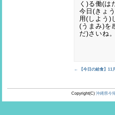
く)る働(
今日(きょ
用(しよう
(うまみ)
だ)さいね
←
【今日の給食】11
Post navigation
Copyright(C)
沖縄県今