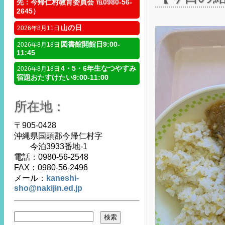
先：今帰仁村教育委員会 ℡0980-56-
2645）
山の日
2026年8月11日
図書館開館日9:00-
2026年8月18日
11:45
4・5・6年生なつやすみ
2026年8月18日
宿題おたすけたい9:00-11:00
所在地：
〒905-0428
沖縄県国頭郡今帰仁村字
今泊3933番地-1
電話：0980-56-2548
FAX：0980-56-2496
メール：
kaneshi-
sho@nakijin.ed.jp