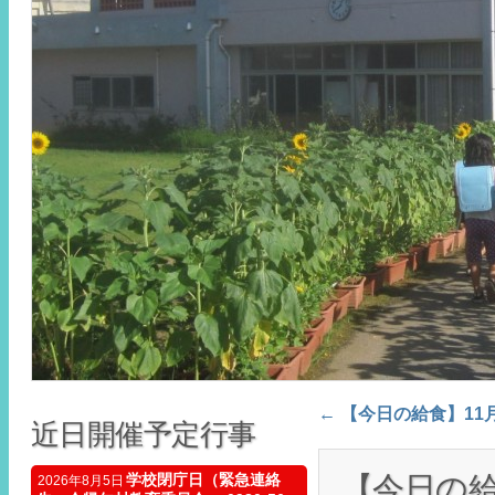
←
【今日の給食】11
Post navigation
近日開催予定行事
【今日の給
学校閉庁日（緊急連絡
2026年8月5日