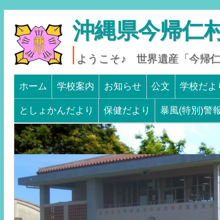
沖縄県今帰仁村
ようこそ♪ 世界遺産「今帰
Main menu
SKIP TO CONTENT
ホーム
学校案内
お知らせ
公文
学校だよ
としょかんだより
保健だより
暴風(特別)警