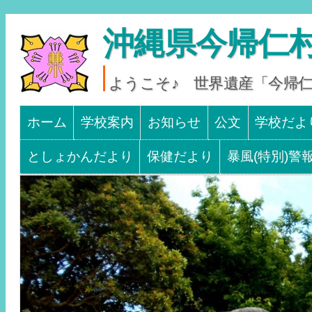
沖縄県今帰仁村
ようこそ♪ 世界遺産「今帰
Main menu
SKIP TO CONTENT
ホーム
学校案内
お知らせ
公文
学校だよ
としょかんだより
保健だより
暴風(特別)警