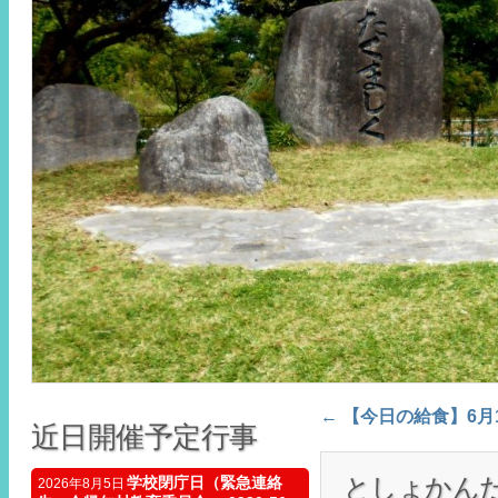
←
【今日の給食】6月
Post navigation
近日開催予定行事
としょかんだよ
学校閉庁日（緊急連絡
2026年8月5日