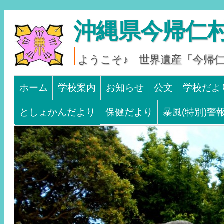
沖縄県今帰仁村
ようこそ♪ 世界遺産「今帰
Main menu
SKIP TO CONTENT
ホーム
学校案内
お知らせ
公文
学校だよ
としょかんだより
保健だより
暴風(特別)警