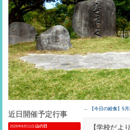
←
【今日の給食】5月
Post navigation
近日開催予定行事
【学校だより
山の日
2026年8月11日