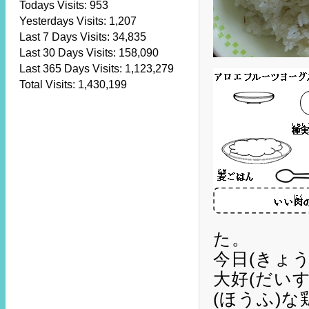
Todays Visits:
953
Yesterdays Visits:
1,207
Last 7 Days Visits:
34,835
Last 30 Days Visits:
158,090
Last 365 Days Visits:
1,123,279
Total Visits:
1,430,199
た。
今日(きょ
大好(だい
(ほうふ)な