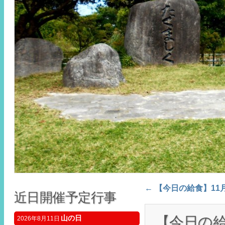
←
【今日の給食】11
Post navigation
近日開催予定行事
【今日の給
山の日
2026年8月11日