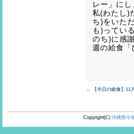
レー」にし
私(わたし
ち)をいただ
も)ってい
のち)に感
週の給食「
←
【今日の給食】11
Post navigation
Copyright(C)
沖縄県今