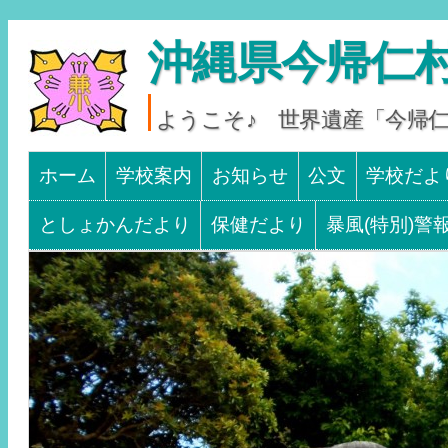
沖縄県今帰仁村
ようこそ♪ 世界遺産「今帰
Main menu
SKIP TO CONTENT
ホーム
学校案内
お知らせ
公文
学校だよ
としょかんだより
保健だより
暴風(特別)警