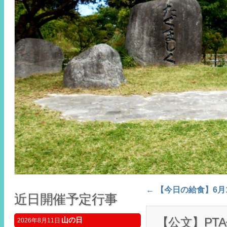
←
【今日の給食】6月
Post navigation
近日開催予定行事
【公文】PT
山の日
2026年8月11日