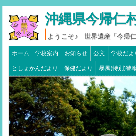
沖縄県今帰仁村
ようこそ♪ 世界遺産「今帰
Main menu
SKIP TO CONTENT
ホーム
学校案内
お知らせ
公文
学校だよ
としょかんだより
保健だより
暴風(特別)警