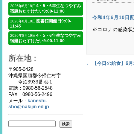
4・5・6年生なつやすみ
2026年8月18日
宿題おたすけたい9:00-11:00
令和4年6月10日
図書館開館日9:00-
2026年8月18日
11:45
※コロナの感染状
4・5・6年生なつやすみ
2026年8月19日
宿題おたすけたい9:00-11:00
所在地：
←
【今日の給食】6月
Post navigation
〒905-0428
沖縄県国頭郡今帰仁村字
今泊3933番地-1
電話：0980-56-2548
FAX：0980-56-2496
メール：
kaneshi-
sho@nakijin.ed.jp